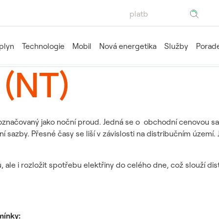
Hledaný výraz
 plyn
Technologie
Mobil
Nová energetika
Služby
Porade
 (NT)
icky označovaný jako noční proud. Jedná se o obchodní cenovou 
í sazby. Přesné časy se liší v závislosti na distribučním území.
 ale i rozložit spotřebu elektřiny do celého dne, což slouží dis
mínky: