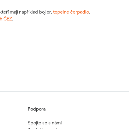
teří mají například bojler,
tepelné čerpadlo
,
ch ČEZ
.
Podpora
Spojte se s námi