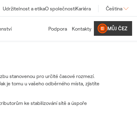
Udržitelnost a etika
O společnosti
Kariéra
Čeština
MŮJ ČEZ
nství
Podpora
Kontakty
sazbu stanovenou pro určité časové rozmezí.
 Jak je tomu u vašeho odběrného místa, zjistíte
tributorům ke stabilizování sítě a úspoře