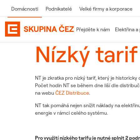
Domácnosti
Podnikatelé
Velké firmy
a korporace
Přejděte k nám
Elektřina a
Slovníček pojmů
Nízký tarif (NT)
Domovská stránka Skupiny ČEZ
Nízký tarif
NT je zkratka pro nízký tarif, který je histor
Počet hodin NT se během dne liší dle distribučn
na webu
ČEZ Distribuce
.
NT tak pomáhá nejen snížit náklady na elektřinu,
energie v rámci celého systému.
Pro využití nízkého tarifu je nutné splnit 2 pod