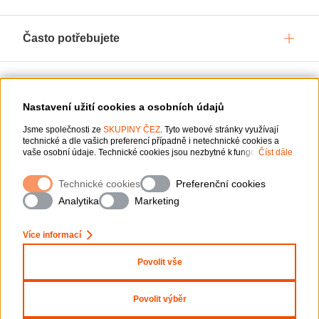
Často potřebujete
Služby pro vás
Nastavení užití cookies a osobních údajů
Jsme společnosti ze
O ČEZ, a. s.
SKUPINY ČEZ
. Tyto webové stránky využívají
technické a dle vašich preferencí případně i netechnické cookies a
vaše osobní údaje. Technické cookies jsou nezbytné k fungování
Číst dále
webové stránky. Netechnické cookies slouží zejména k přizpůsobení
webové stránky vašim preferencím, k personalizaci reklam a analytice.
Podpora
Technické cookies
Preferenční cookies
Pro sběr a zpracování netechnických cookies a vašich osobních údajů
nám můžete udělit souhlas. Bližší informace o vašich právech,
Analytika
Marketing
zpracování osobních údajů, včetně možnosti odvolání udělených
souhlasů, naleznete
„zde“
.
Ochrana osobních údajů
Více informací
Mapa stránek
Nastavení cookies
Povolit vše
Informace o webu
Prohlášení o přístupnosti
Povolit výběr
Copyright 2026 ČEZ, a. s. – Všechna práva vyhrazena