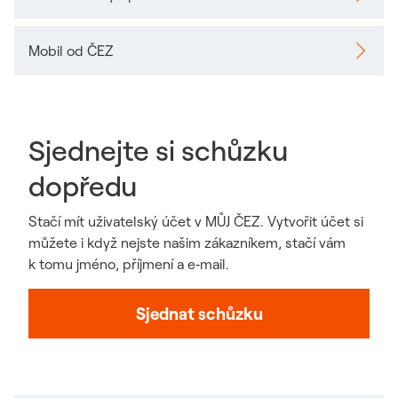
Odkaz se otevře v novém okně
Mobil od ČEZ
Odkaz se otevře v novém okně
Sjednejte si schůzku
dopředu
Stačí mít uživatelský účet v MŮJ ČEZ. Vytvořit účet si
můžete i když nejste našim zákazníkem, stačí vám
k tomu jméno, příjmení a e‑mail.
Odkaz se otevře 
Sjednat schůzku