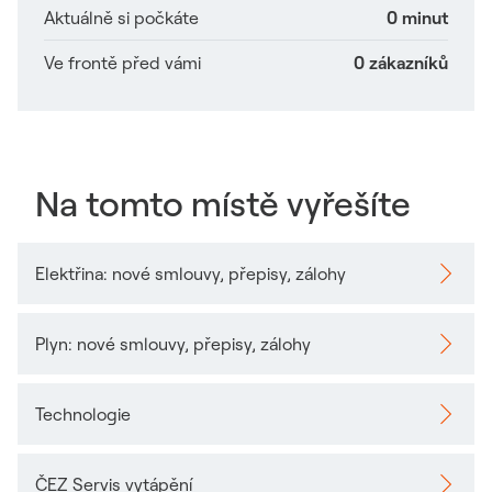
Aktuálně si počkáte
0 minut
Ve frontě před vámi
0 zákazníků
Na tomto místě vyřešíte
Elektřina: nové smlouvy, přepisy, zálohy
Odkaz se otevře v novém okně
Plyn: nové smlouvy, přepisy, zálohy
Odkaz se otevře v novém okně
Technologie
Odkaz se otevře v novém okně
ČEZ Servis vytápění