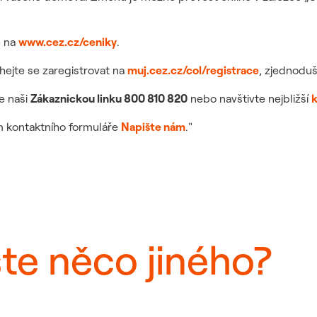
é na
www.cez.cz/ceniky
.
ejte se zaregistrovat na
muj.cez.cz/col/registrace
, zjednoduš
e naši
Zákaznickou linku 800 810 820
nebo navštivte nejbližší
k
m kontaktního formuláře
Napište nám
."
ste něco jiného?