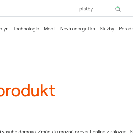
Hledaný výraz
EZ
 plyn
Technologie
Mobil
Nová energetika
Služby
Porade
produkt
í vašeho domova. Změnu je možné provést online v záložce „Sm