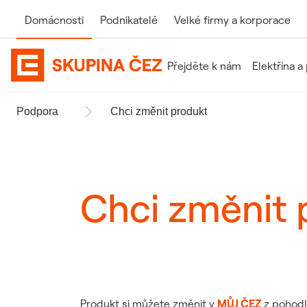
Domácnosti
Podnikatelé
Velké firmy
a korporace
Domovská stránka Skupiny Č
Přejděte k nám
Elektřina a
Podpora
Chci změnit produkt
Chci změnit 
Produkt si můžete změnit v
MŮJ ČEZ
z pohodl