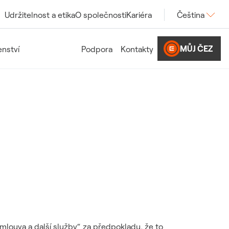
Udržitelnost a etika
O společnosti
Kariéra
Čeština
MŮJ ČEZ
nství
Podpora
Kontakty
louva a další služby“ za předpokladu, že to