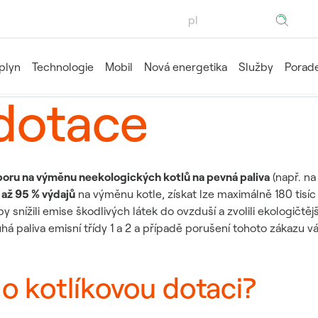
Hledaný výraz
 plyn
Technologie
Mobil
Nová energetika
Služby
Porade
 dotace
poru na výměnu neekologických kotlů na pevná paliva
(např. na
t
až 95 % výdajů
na výměnu kotle, získat lze maximálně 180 tisí
 snížili emise škodlivých látek do ovzduší a zvolili ekologičtě
uhá paliva emisní třídy 1 a 2 a případě porušení tohoto zákazu 
o kotlíkovou dotaci?