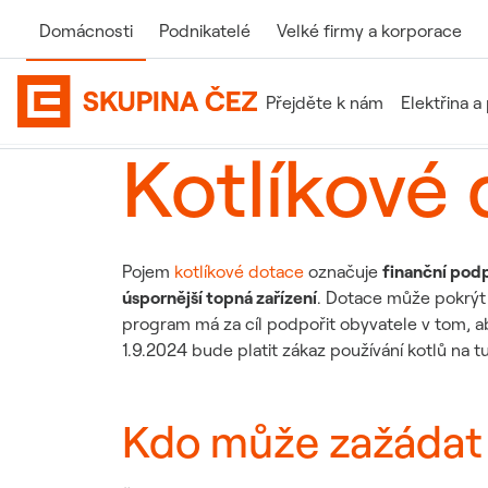
Domácnosti
Podnikatelé
Velké firmy
a korporace
Přejděte k nám
Elektřina a
Slovníček pojmů
Kotlíkové dotace
Domovská stránka Skupiny ČEZ
Kotlíkové
Pojem
kotlíkové dotace
označuje
finanční pod
úspornější topná zařízení
. Dotace může pokrý
program má za cíl podpořit obyvatele v tom, aby
1.9.2024 bude platit zákaz používání kotlů na t
Kdo může zažádat 