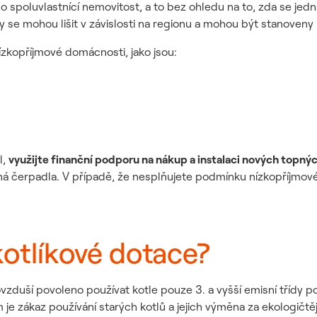
o spoluvlastnící nemovitost, a to bez ohledu na to, zda se jed
se mohou lišit v závislosti na regionu a mohou být stanoveny 
kopříjmové domácnosti, jako jsou:
l,
využijte finanční podporu na nákup a instalaci nových topnýc
 čerpadla. V případě, že nesplňujete podmínku nízkopříjmové 
kotlíkové dotace?
vzduší povoleno používat kotle pouze 3. a vyšší emisní třídy 
e zákaz používání starých kotlů a jejich výměna za ekologičtějš