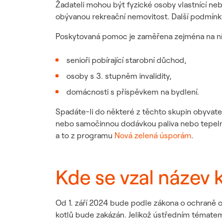
Žadateli mohou být fyzické osoby vlastnící neb
obývanou rekreační nemovitost. Další podmínky 
Poskytovaná pomoc je zaměřena zejména na níz
senioři pobírající starobní důchod,
osoby s 3. stupněm invalidity,
domácnosti s příspěvkem na bydlení.
Spadáte-li do některé z těchto skupin obyvate
nebo samočinnou dodávkou paliva nebo tepelná
a to z programu
Nová zelená úsporám
.
Kde se vzal název 
Od 1. září 2024 bude podle zákona o ochraně o
kotlů bude zakázán. Jelikož ústředním tématem j