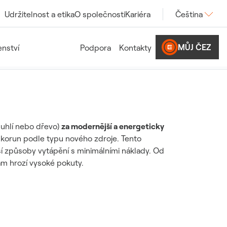
Udržitelnost a etika
O společnosti
Kariéra
Čeština
MŮJ ČEZ
nství
Podpora
Kontakty
 uhlí nebo dřevo)
za modernější a energeticky
c korun podle typu nového zdroje. Tento
jší způsoby vytápění s minimálními náklady. Od
vám hrozí vysoké pokuty.