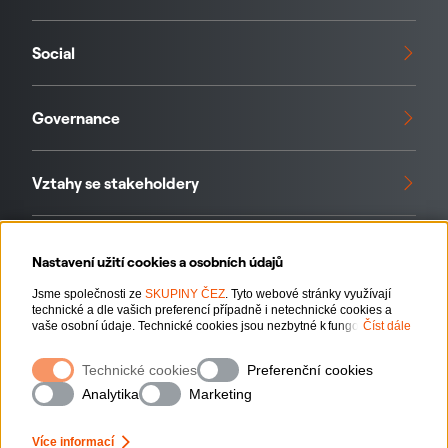
Social
Governance
Vztahy se stakeholdery
Standardy a iniciativy
Nastavení užití cookies a osobních údajů
Jsme společnosti ze
SKUPINY ČEZ
. Tyto webové stránky využívají
technické a dle vašich preferencí případně i netechnické cookies a
Naše data
vaše osobní údaje. Technické cookies jsou nezbytné k fungování
Číst dále
webové stránky. Netechnické cookies slouží zejména k přizpůsobení
webové stránky vašim preferencím, k personalizaci reklam a analytice.
Technické cookies
Preferenční cookies
Pro sběr a zpracování netechnických cookies a vašich osobních údajů
nám můžete udělit souhlas. Bližší informace o vašich právech,
Analytika
Marketing
zpracování osobních údajů, včetně možnosti odvolání udělených
souhlasů, naleznete
„zde“
.
Ochrana osobních údajů
Více informací