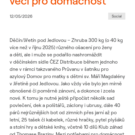
věcí pro domácnost
12/05/2026
Social
Děčín/Jiřetín pod Jedlovou – Zhruba 300 kg (o 40 kg
více než v říjnu 2025) různého ošacení pro ženy
a děti, ale i muže se podařilo nashromáždit
v děčínském sídle ČEZ Distribuce během jednoho
dne v rámci takzvaného Průvanu v šatníku pro
azylový Domov pro matky s dětmi sv. Máří Magdalény
v Jiřetíně pod Jedlovou. Jako vždy vše bylo jen mírně
obnošené či poměrně zánovní, a dokonce i zcela
nové. K tomu je nutné ještě připočíst několik sad
povlečení, dek a polštářů, záclony i ubrusy, dále 40
párů nejrůznějších bot od zimních přes jarní až po
letní, 25 tašek či kabelek, různé hračky, pytel plyšáků
a stolní hry a dětské knihy, včetně 10 dílů Klub záhad
od Thomase Breziny. Mezi potřebami pro domácnost