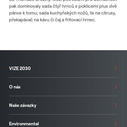
pak dominovaly sada čtyř hrnců s poklicemi plus dvě
pánve k tomu; sada kuchyňských nožů, lis na citrusy,
překapávač na kávu či čaj a fritovací hrnec.
VIZE 2030
O nás
Naše závazky
Environmental