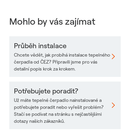
Mohlo by vás zajímat
Průběh instalace
Chcete vědět, jak probíhá instalace tepelného
Odkaz se otevře v novém okně
čerpadla od ČEZ? Připravili jsme pro vás
detailní popis krok za krokem.
Potřebujete poradit?
Už máte tepelné čerpadlo nainstalované a
potřebujete poradit nebo vyřešit problém?
Odkaz se otevře v novém okně
Stačí se podívat na stránku s nejčastějšími
dotazy našich zákazníků.