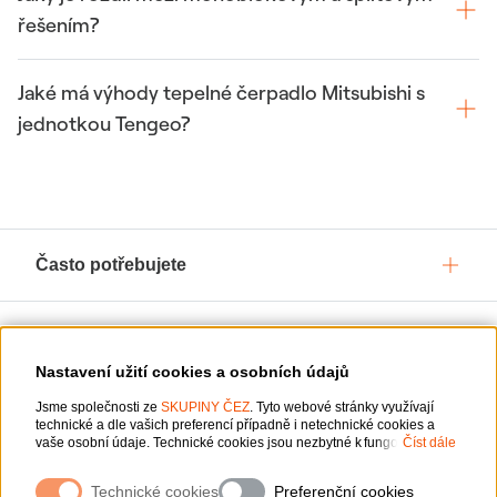
řešením?
Jaké má výhody tepelné čerpadlo Mitsubishi s
jednotkou Tengeo?
Často potřebujete
Služby pro vás
Nastavení užití cookies a osobních údajů
Jsme společnosti ze
O ČEZ, a. s.
SKUPINY ČEZ
. Tyto webové stránky využívají
technické a dle vašich preferencí případně i netechnické cookies a
vaše osobní údaje. Technické cookies jsou nezbytné k fungování
Číst dále
webové stránky. Netechnické cookies slouží zejména k přizpůsobení
webové stránky vašim preferencím, k personalizaci reklam a analytice.
Podpora
Technické cookies
Preferenční cookies
Pro sběr a zpracování netechnických cookies a vašich osobních údajů