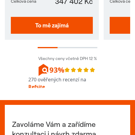
347 402 Kč
Celková cena
Celková cena
To mě zajímá
Všechny ceny včetně DPH 12 %
Zavoláme Vám a zařídíme
konzultaci i návrh zdarma