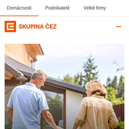
Domácnosti
Podnikatelé
Velké firmy
Domovská stránka Skupiny ČEZ
Tepelná čerpadla