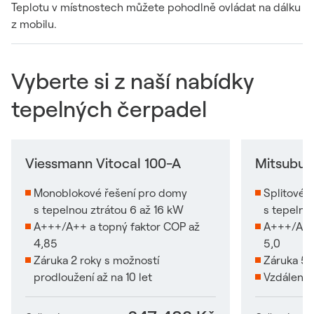
Teplotu v místnostech můžete pohodlně ovládat na dálku
z mobilu.
Vyberte si z naší nabídky
tepelných čerpadel
Viessmann Vitocal 100-A
Mitsubus
Monoblokové řešení pro domy
Splitové 
s tepelnou ztrátou 6 až 16 kW
s tepelno
A+++/A++ a topný faktor COP až
A+++/A++ 
4,85
5,0
Záruka 2 roky s možností
Záruka 5 l
prodloužení až na 10 let
Vzdálená 